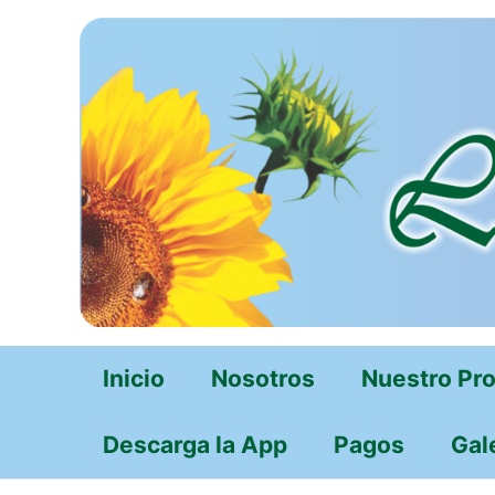
Ir
al
contenido
Inicio
Nosotros
Nuestro Pr
Descarga la App
Pagos
Gal