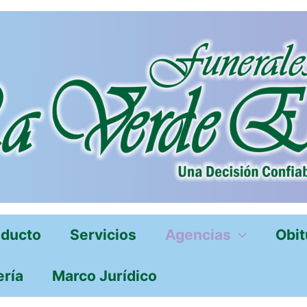
oducto
Servicios
Agencias
Obit
ería
Marco Jurídico