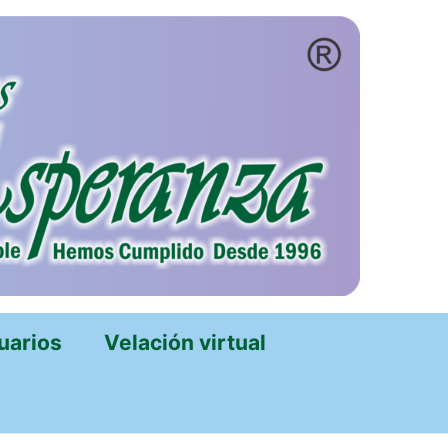
uarios
Velación virtual