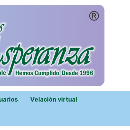
uarios
Velación virtual