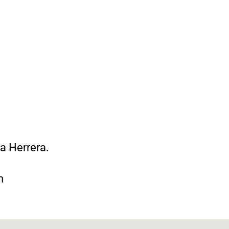
na Herrera.
m