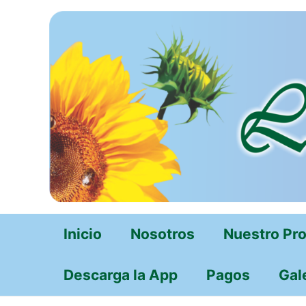
Ir
al
contenido
Inicio
Nosotros
Nuestro Pr
Descarga la App
Pagos
Gal