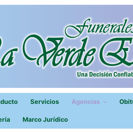
oducto
Servicios
Agencias
Obit
ería
Marco Jurídico