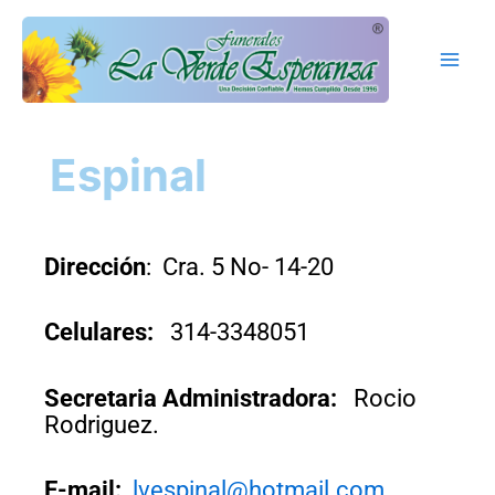
Ir
Main
al
Men
contenido
Espinal
Dirección
: Cra. 5 No- 14-20
Celulares:
314-3348051
Secretaria Administradora:
Rocio
Rodriguez.
E-mail:
lvespinal@hotmail.com