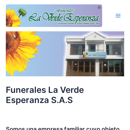
Ir
Main
al
Men
contenido
Funerales La Verde
Esperanza S.A.S
Somos una empresa familiar cuyo objeto