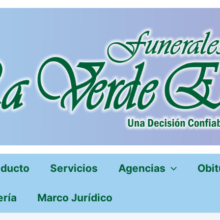
oducto
Servicios
Agencias
Obit
ería
Marco Jurídico