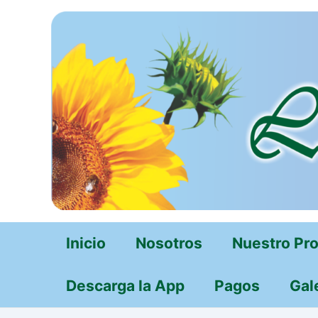
Ir
al
contenido
Inicio
Nosotros
Nuestro Pr
Descarga la App
Pagos
Gal