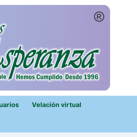
uarios
Velación virtual