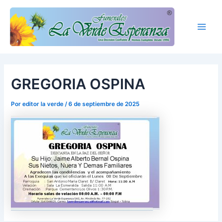
Ir
Main
al
Men
contenido
GREGORIA OSPINA
Por
editor la verde
/
6 de septiembre de 2025