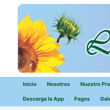
Ir
al
contenido
Inicio
Nosotros
Nuestro Pr
Descarga la App
Pagos
Gal