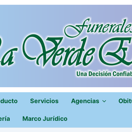
oducto
Servicios
Agencias
Obit
ería
Marco Jurídico