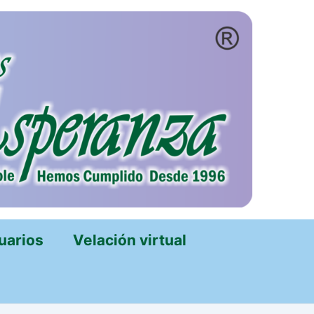
uarios
Velación virtual