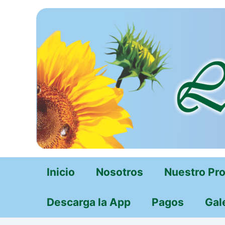
Ir
al
contenido
Inicio
Nosotros
Nuestro Pr
Descarga la App
Pagos
Gal