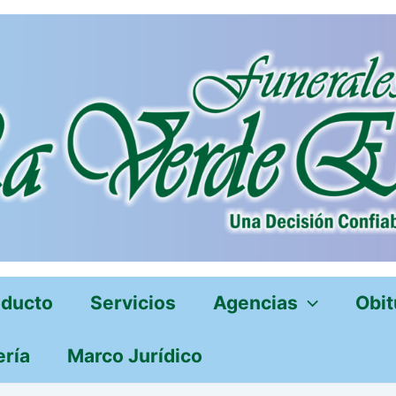
oducto
Servicios
Agencias
Obit
ería
Marco Jurídico