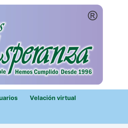
uarios
Velación virtual