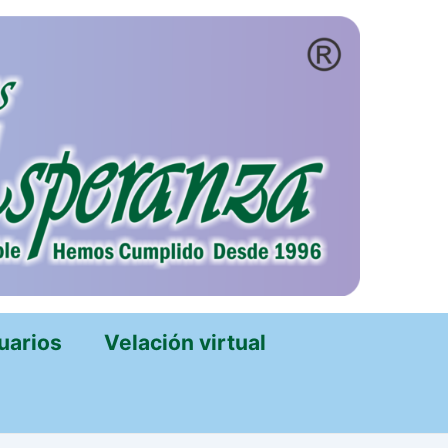
uarios
Velación virtual