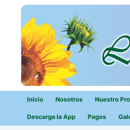
Ir
al
contenido
Inicio
Nosotros
Nuestro Pr
Descarga la App
Pagos
Gal