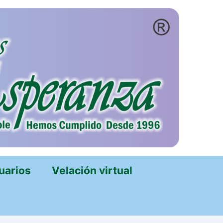
uarios
Velación virtual