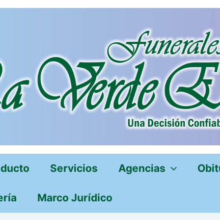
oducto
Servicios
Agencias
Obit
ería
Marco Jurídico