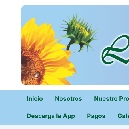
Ir
al
contenido
Inicio
Nosotros
Nuestro Pr
Descarga la App
Pagos
Gal