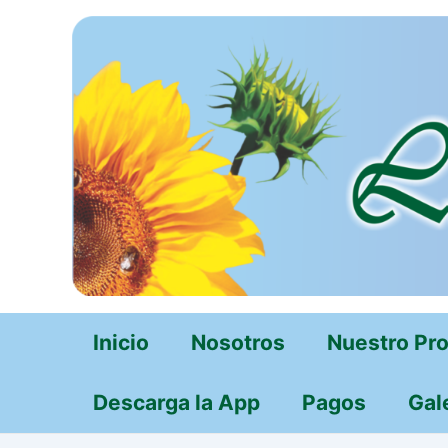
Ir
al
contenido
Inicio
Nosotros
Nuestro Pr
Descarga la App
Pagos
Gal