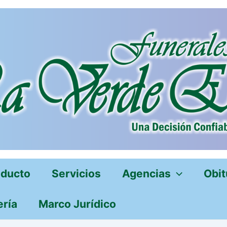
oducto
Servicios
Agencias
Obit
ería
Marco Jurídico