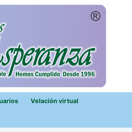
uarios
Velación virtual