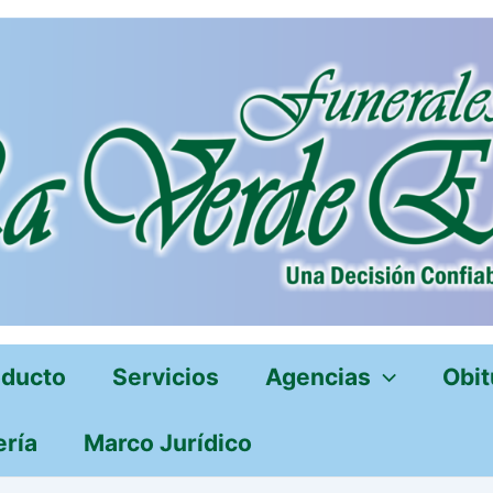
oducto
Servicios
Agencias
Obit
ería
Marco Jurídico