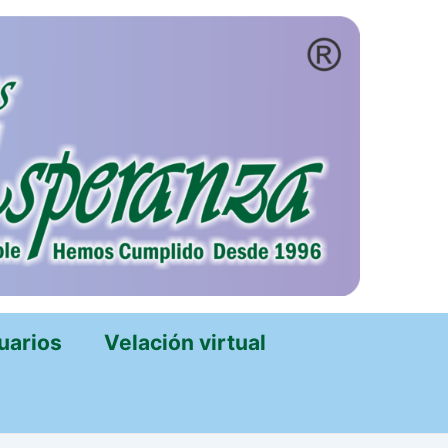
uarios
Velación virtual