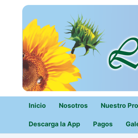
Ir
al
contenido
Inicio
Nosotros
Nuestro Pr
Descarga la App
Pagos
Gal