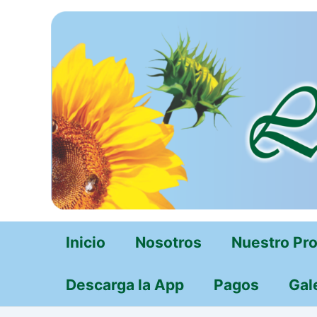
Ir
al
contenido
Inicio
Nosotros
Nuestro Pr
Descarga la App
Pagos
Gal