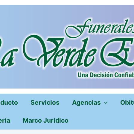
oducto
Servicios
Agencias
Obit
ería
Marco Jurídico