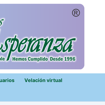
uarios
Velación virtual