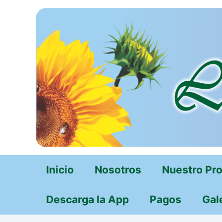
Ir
al
contenido
Inicio
Nosotros
Nuestro Pr
Descarga la App
Pagos
Gal