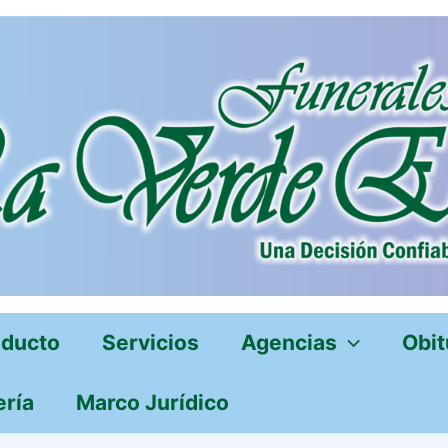
oducto
Servicios
Agencias
Obit
ería
Marco Jurídico