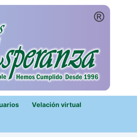
uarios
Velación virtual