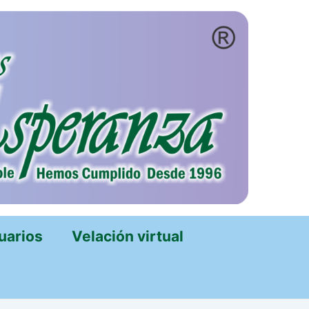
uarios
Velación virtual