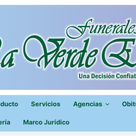
oducto
Servicios
Agencias
Obit
ería
Marco Jurídico