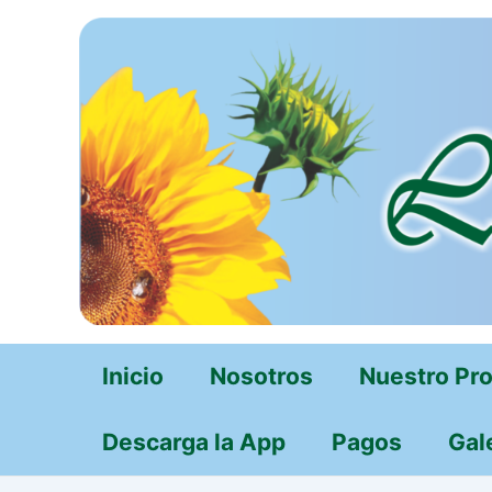
Ir
al
contenido
Inicio
Nosotros
Nuestro Pr
Descarga la App
Pagos
Gal